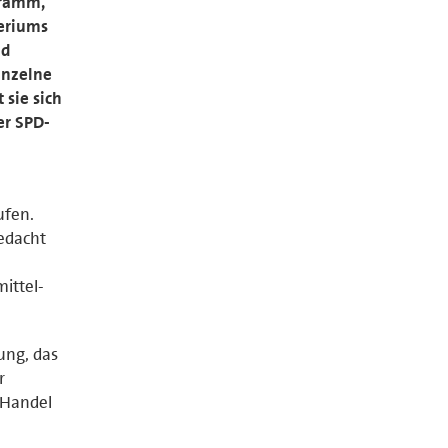
gramm,
teriums
nd
inzelne
 sie sich
er SPD-
ufen.
gedacht
ittel-
ung, das
r
 Handel