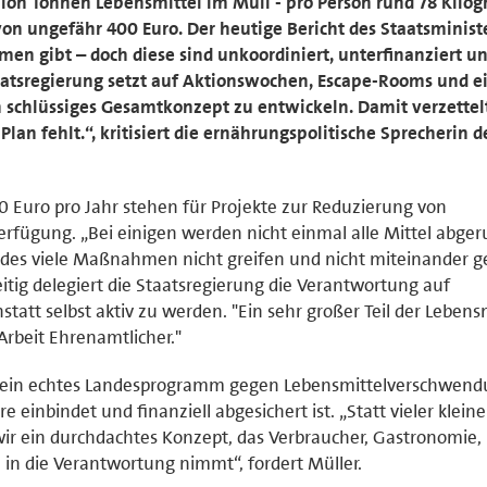
llion Tonnen Lebensmittel im Müll - pro Person rund 78 Kilo
on ungefähr 400 Euro. Der heutige Bericht des Staatsminis
men gibt – doch diese sind unkoordiniert, unterfinanziert u
atsregierung setzt auf Aktionswochen, Escape-Rooms und e
n schlüssiges Gesamtkonzept zu entwickeln. Damit verzettelt
an fehlt.“, kritisiert die ernährungspolitische Sprecherin d
 Euro pro Jahr stehen für Projekte zur Reduzierung von
fügung. „Bei einigen werden nicht einmal alle Mittel abger
Endes viele Maßnahmen nicht greifen und nicht miteinander 
eitig delegiert die Staatsregierung die Verantwortung auf
tt selbst aktiv zu werden. "Ein sehr großer Teil der Lebensm
Arbeit Ehrenamtlicher."
b ein echtes Landesprogramm gegen Lebensmittelverschwend
re einbindet und finanziell abgesichert ist. „Statt vieler kleine
ir ein durchdachtes Konzept, das Verbraucher, Gastronomie,
in die Verantwortung nimmt“, fordert Müller.