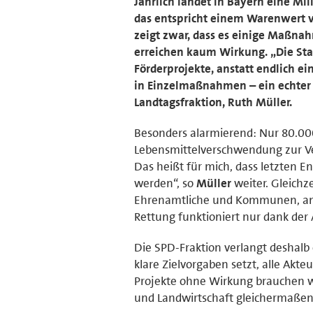
Jährlich landet in Bayern eine Mi
das entspricht einem Warenwert v
zeigt zwar, dass es einige Maßnah
erreichen kaum Wirkung. „Die Sta
Förderprojekte, anstatt endlich ei
in Einzelmaßnahmen – ein echter Pl
Landtagsfraktion, Ruth Müller.
Besonders alarmierend: Nur 80.000
Lebensmittelverschwendung zur Ver
Das heißt für mich, dass letzten 
werden“, so
Müller
weiter. Gleichz
Ehrenamtliche und Kommunen, ansta
Rettung funktioniert nur dank der 
Die SPD-Fraktion verlangt deshal
klare Zielvorgaben setzt, alle Akteu
Projekte ohne Wirkung brauchen w
und Landwirtschaft gleichermaßen 