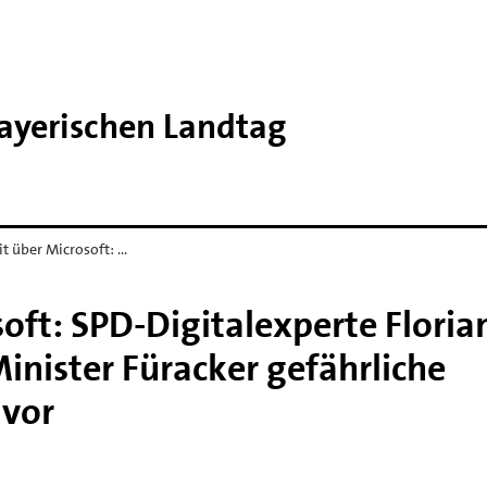
Bayerischen Landtag
it über Microsoft: …
soft: SPD-Digitalexperte Floria
inister Füracker gefährliche
 vor