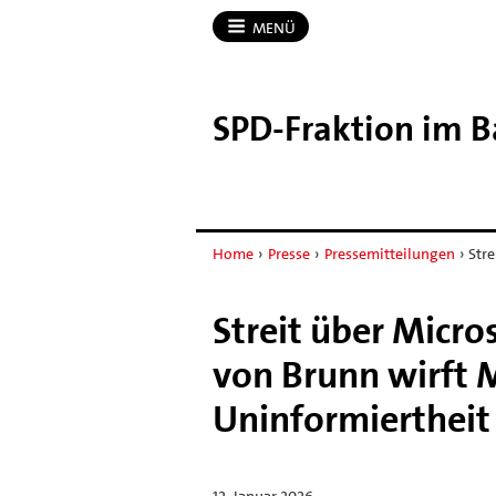
MENÜ
SPD-​Fraktion im 
Home
›
Presse
›
Pressemitteilungen
›
Stre
Streit über Micro
von Brunn wirft M
Uninformiertheit
12. Januar 2026