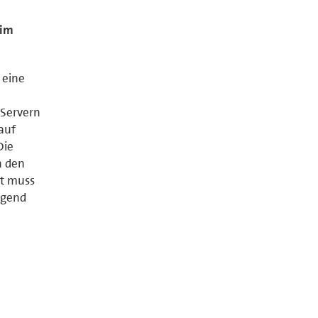
 im
 eine
 Servern
auf
Die
n den
zt muss
ngend