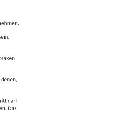
knehmen.
ein,
tpraxen
t denen,
itt darf
en. Das