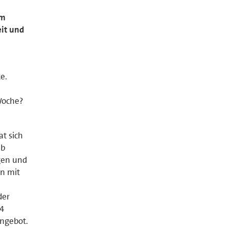
am
eit und
n
e.
 Woche?
at sich
eb
gen und
rn mit
der
,4
angebot.