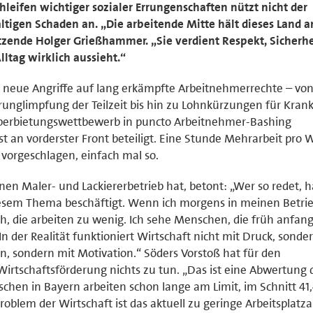
chleifen wichtiger sozialer Errungenschaften nützt nicht der
altigen Schaden an. „Die arbeitende Mitte hält dieses Land 
itzende Holger Grießhammer. „Sie verdient Respekt, Sicherh
Alltag wirklich aussieht.“
 neue Angriffe auf lang erkämpfte Arbeitnehmerrechte – vo
runglimpfung der Teilzeit bis hin zu Lohnkürzungen für Krank
 Überbietungswettbewerb in puncto Arbeitnehmer-Bashing
t an vorderster Front beteiligt. Eine Stunde Mehrarbeit pro
 vorgeschlagen, einfach mal so.
einen Maler- und Lackiererbetrieb hat, betont: „Wer so redet, h
diesem Thema beschäftigt. Wenn ich morgens in meinen Betri
h, die arbeiten zu wenig. Ich sehe Menschen, die früh anfan
n der Realität funktioniert Wirtschaft nicht mit Druck, sonde
en, sondern mit Motivation.“ Söders Vorstoß hat für den
Wirtschaftsförderung nichts zu tun. „Das ist eine Abwertung 
chen in Bayern arbeiten schon lange am Limit, im Schnitt 41
blem der Wirtschaft ist das aktuell zu geringe Arbeitsplatz