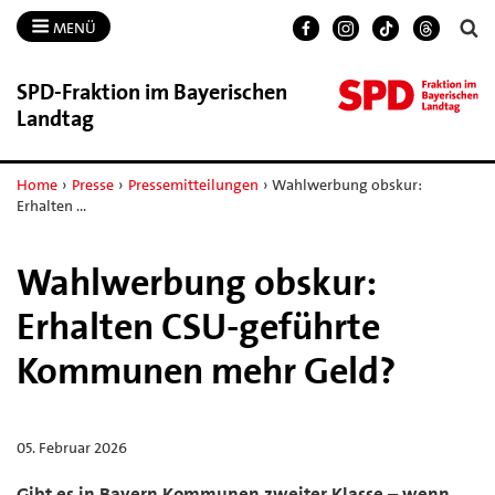
MENÜ
SPD-​Fraktion im Bayerischen
Landtag
Home
›
Presse
›
Pressemitteilungen
›
Wahlwerbung obskur:
Erhalten …
Wahlwerbung obskur:
Erhalten CSU-geführte
Kommunen mehr Geld?
05. Februar 2026
Gibt es in Bayern Kommunen zweiter Klasse – wenn