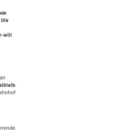
ode
 Die
 will
det
albleib
.
bahnhof
erende.