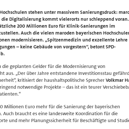
d Hochschulen stehen unter massivem Sanierungsdruck: mar
 die Digitalisierung kommt vielerorts nur schleppend voran.
ätzliche 200 Millionen Euro für Klinik-Sanierungen im
ustellen. Auch die vielen maroden bayerischen Hochschulen
lionen modernisieren. „Spitzenmedizin und exzellente Lehre
ngen – keine Gebäude von vorgestern“, betont SPD-
b.
n die geplanten Gelder für die Modernisierung von
cht aus. „Der über Jahre entstandene Investitionsstau gefähr
rheit“, kritisiert der haushaltspolitische Sprecher
Volkmar H
dringend notwendige Projekte – das ist ein teurer Verschiebe
atienten.“
 Millionen Euro mehr für die Sanierung der bayerischen
n. Auch braucht es eine landesweite Koordination für die
orte und mehr Planungssicherheit für Beschäftigte und Studi