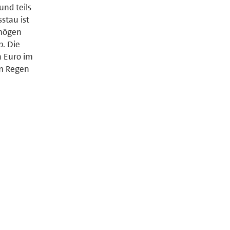
und teils
stau ist
rmögen
b. Die
n Euro im
im Regen