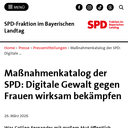
MENÜ
SPD-​Fraktion im Bayerischen
Landtag
Home
›
Presse
›
Pressemitteilungen
›
Maßnahmenkatalog der SPD:
Digitale …
Maßnahmenkatalog der
SPD: Digitale Gewalt gegen
Frauen wirksam bekämpfen
26. März 2026
Was Collien Fernandes mit großem Mut öffentlich