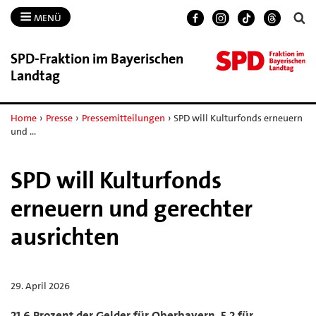
MENÜ
SPD-​Fraktion im Bayerischen
Landtag
Home
›
Presse
›
Pressemitteilungen
›
SPD will Kulturfonds erneuern
und …
SPD will Kulturfonds
erneuern und gerechter
ausrichten
29. April 2026
21,6 Prozent der Gelder für Oberbayern, 5,2 für