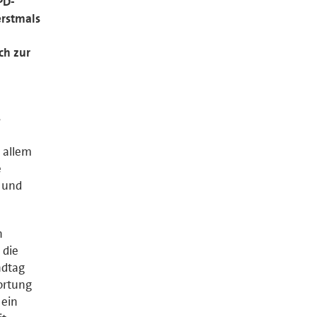
PD-
rstmals
ch zur
s
 allem
e
 und
n
 die
ndtag
ortung
 ein