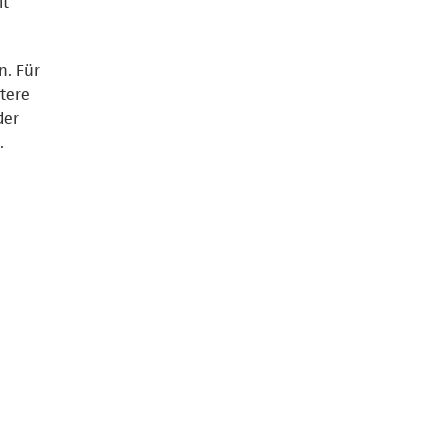
it
n. Für
itere
der
.