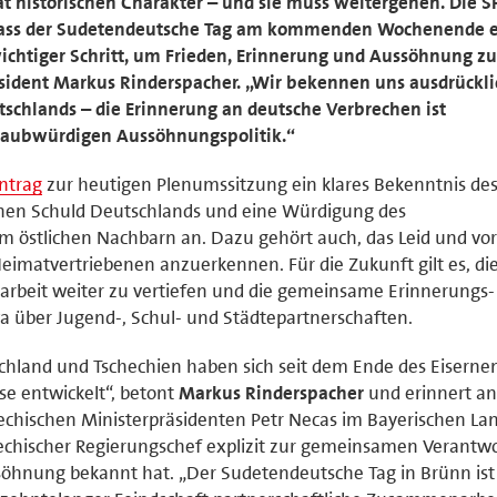
t historischen Charakter – und sie muss weitergehen. Die S
 dass der Sudetendeutsche Tag am kommenden Wochenende e
 wichtiger Schritt, um Frieden, Erinnerung und Aussöhnung zu
äsident Markus Rinderspacher. „Wir bekennen uns ausdrückli
schlands – die Erinnerung an deutsche Verbrechen ist
glaubwürdigen Aussöhnungspolitik.“
antrag
zur heutigen Plenumssitzung ein klares Bekenntnis de
schen Schuld Deutschlands und eine Würdigung des
 östlichen Nachbarn an. Dazu gehört auch, das Leid und vor
Heimatvertriebenen anzuerkennen. Für die Zukunft gilt es, di
rbeit weiter zu vertiefen und die gemeinsame Erinnerungs-
a über Jugend-, Schul- und Städtepartnerschaften.
hland und Tschechien haben sich seit dem Ende des Eiserne
e entwickelt“, betont
Markus Rinderspacher
und erinnert an
hechischen Ministerpräsidenten Petr Necas im Bayerischen La
schechischer Regierungschef explizit zur gemeinsamen Verantw
öhnung bekannt hat. „Der Sudetendeutsche Tag in Brünn ist