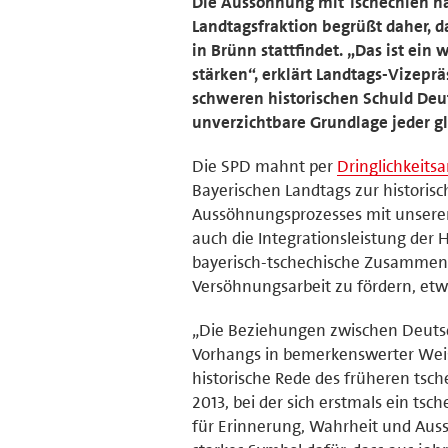
Die Aussöhnung mit Tschechien ha
Landtagsfraktion begrüßt daher,
in Brünn stattfindet. „Das ist ein
stärken“, erklärt Landtags-Vizepr
schweren historischen Schuld Deut
unverzichtbare Grundlage jeder 
Die SPD mahnt per
Dringlichkeits
Bayerischen Landtags zur histori
Aussöhnungsprozesses mit unserem
auch die Integrationsleistung der 
bayerisch-tschechische Zusammena
Versöhnungsarbeit zu fördern, etw
„Die Beziehungen zwischen Deutsc
Vorhangs in bemerkenswerter Weis
historische Rede des früheren tsc
2013, bei der sich erstmals ein t
für Erinnerung, Wahrheit und Auss