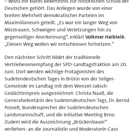
– wozu ein klares Bekenntnis zur historischen Schuld der
Deutschen gehört. Das Anliegen wurde von einer
breiten Mehrheit demokratischer Parteien im
Maximilianeum geteilt. „Es war ein langer Weg von
Misstrauen, Schweigen und Verletzungen hin zu
gegenseitiger Anerkennung“, erklärt
Volkmar Halbleib
.
„Diesen Weg wollen wir entschlossen fortsetzen.“
Den nächsten Schritt bildet der traditionelle
Vertriebenenempfang der SPD-Landtagsfraktion am 20.
Juni. Dort werden wichtige Protagonisten des
Sudetendeutschen Tages in Brünn von der Seliger-
Gemeinde im Landtag mit dem Wenzel-Jaksch-
Gedächtnispreis ausgezeichnet: Christa Naaß, die
Generalsekretärin des Sudetendeutschen Tags, Dr. Bernd
Posselt, Bundessprecher der Sudetendeutschen
Landsmannschaft, und die Initiative Meeting Brno.
Zudem wird die Auszeichnung „Brückenbauer“
verliehen: an die Journalistin und Moderatorin Caro