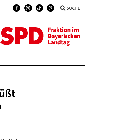
SUCHE
rüßt
n