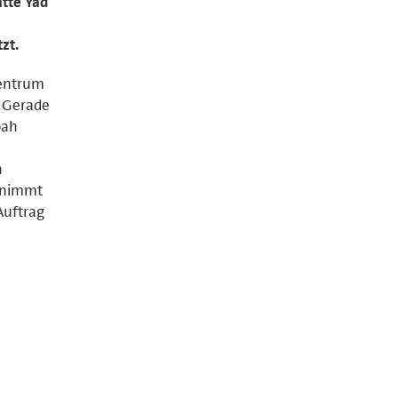
ätte Yad
zt.
Zentrum
. Gerade
oah
n
zunimmt
Auftrag