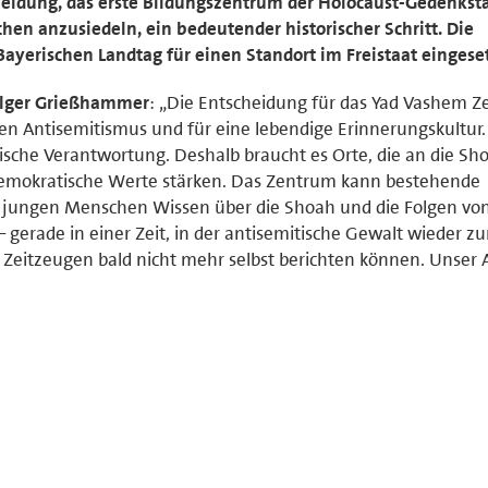
cheidung, das erste Bildungszentrum der Holocaust-Gedenkst
en anzusiedeln, ein bedeutender historischer Schritt. Die
ayerischen Landtag für einen Standort im Freistaat eingeset
lger Grießhammer
: „Die Entscheidung für das Yad Vashem 
egen Antisemitismus und für eine lebendige Erinnerungskultur
rische Verantwortung. Deshalb braucht es Orte, die an die Sh
demokratische Werte stärken. Das Zentrum kann bestehende
 jungen Menschen Wissen über die Shoah und die Folgen vo
 gerade in einer Zeit, in der antisemitische Gewalt wieder 
 Zeitzeugen bald nicht mehr selbst berichten können. Unser 