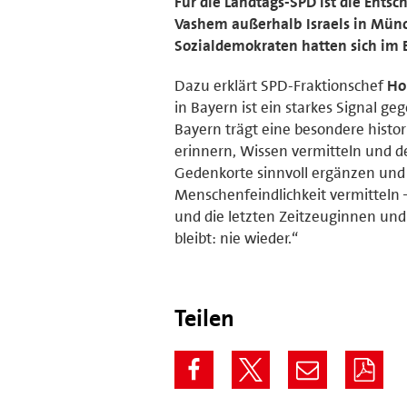
Für die Landtags-SPD ist die Ents
Vashem außerhalb Israels in Münch
Sozialdemokraten hatten sich im B
Dazu erklärt SPD-Fraktionschef
Ho
in Bayern ist ein starkes Signal g
Bayern trägt eine besondere histo
erinnern, Wissen vermitteln und 
Gedenkorte sinnvoll ergänzen und
Menschenfeindlichkeit vermitteln –
und die letzten Zeitzeuginnen und
bleibt: nie wieder.“
Teilen