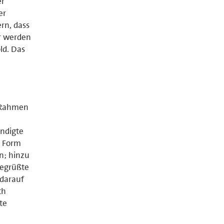
er
er
rn, dass
er werden
ld. Das
 Rahmen
ündigte
n Form
n; hinzu
begrüßte
 darauf
ch
te