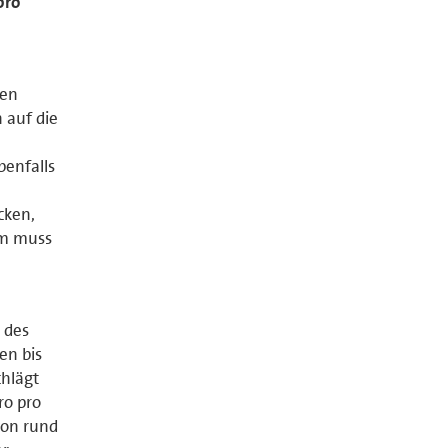
pro
den
 auf die
benfalls
cken,
rm muss
 des
en bis
chlägt
ro pro
von rund