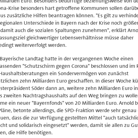
Milliarden Euro. Besonders bedürftige beziehungsweise von d
na-Krise besonders hart getroffene Kommunen sollen darüb
us zusätzliche Hilfen beantragen können. "Es gilt zu verhinde
regionalen Unterschiede in Bayern nach der Krise noch größ
damit auch die sozialen Spaltungen zunehmen", erklärt Arno
assungsziel gleichwertiger Lebensverhältnisse müsse daher
dingt weiterverfolgt werden.
Bayerische Landtag hatte in der vergangenen Woche einen
assenden "Schutzschirm gegen Corona" beschlossen und im
 Haushaltsberatungen ein Sondervermögen von zunächst
tzlichen zehn Milliarden Euro geschaffen. In dieser Woche k
sterpräsident Söder dann an, weitere zehn Milliarden Euro i
s zweiten Nachtragshaushalts auf den Weg bringen zu wolle
e ein neuer "Bayernfonds" von 20 Milliarden Euro. Arnold 
Pläne, betonte allerdings, die SPD-Fraktion werde sehr genau
uen, dass die zur Verfügung gestellten Mittel "auch tatsächli
cht und solidarisch eingesetzt" werden, damit sie allen zu Gu
n, die Hilfe benötigen.