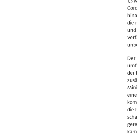
1,3 
Coro
hina
die 
und 
Verf
unbe
Der 
umf
der
zusä
Mini
eine
komm
die 
scha
gere
käme