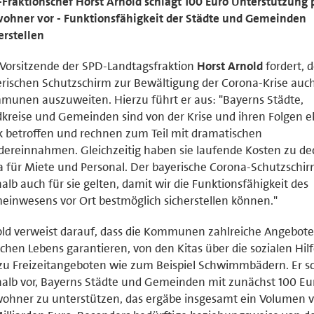
Fraktionschef Horst Arnold schlägt 100 Euro Unterstützung 
ohner vor - Funktionsfähigkeit der Städte und Gemeinden
erstellen
Vorsitzende der SPD-Landtagsfraktion
Horst Arnold
fordert, 
rischen Schutzschirm zur Bewältigung der Corona-Krise auch
unen auszuweiten. Hierzu führt er aus: "Bayerns Städte,
kreise und Gemeinden sind von der Krise und ihren Folgen e
k betroffen und rechnen zum Teil mit dramatischen
ereinnahmen. Gleichzeitig haben sie laufende Kosten zu de
 für Miete und Personal. Der bayerische Corona-Schutzschi
alb auch für sie gelten, damit wir die Funktionsfähigkeit des
inwesens vor Ort bestmöglich sicherstellen können."
ld verweist darauf, dass die Kommunen zahlreiche Angebote
ichen Lebens garantieren, von den Kitas über die sozialen Hilf
zu Freizeitangeboten wie zum Beispiel Schwimmbädern. Er s
alb vor, Bayerns Städte und Gemeinden mit zunächst 100 Eu
ohner zu unterstützen, das ergäbe insgesamt ein Volumen 