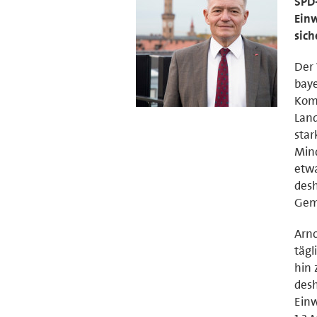
SPD-
Einw
sich
Der 
baye
Komm
Land
star
Mind
etwa
desh
Geme
Arno
tägl
hin 
desh
Einw