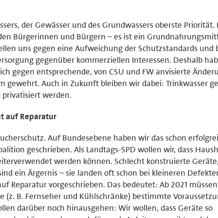
ssers, der Gewässer und des Grundwassers oberste Priorität. K
 den Bürgerinnen und Bürgern – es ist ein Grundnahrungsmit
stellen uns gegen eine Aufweichung der Schutzstandards und
ersorgung gegenüber kommerziellen Interessen. Deshalb hab
eich gegen entsprechende, von CSU und FW anvisierte Ände
gewehrt. Auch in Zukunft bleiben wir dabei: Trinkwasser ge
 privatisiert werden.
t auf Reparatur
ucherschutz. Auf Bundesebene haben wir das schon erfolgrei
alition geschrieben. Als Landtags-SPD wollen wir, dass Haush
eiterverwendet werden können. Schlecht konstruierte Gerät
sind ein Ärgernis – sie landen oft schon bei kleineren Defekte
t auf Reparatur vorgeschrieben. Das bedeutet: Ab 2021 müssen
te (z. B. Fernseher und Kühlschränke) bestimmte Voraussetz
wollen darüber noch hinausgehen: Wir wollen, dass Geräte so