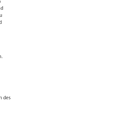
s
nd
zu
d
n.
n des