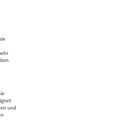
sie
mehr
iten
ie
ignet
nnen und
en