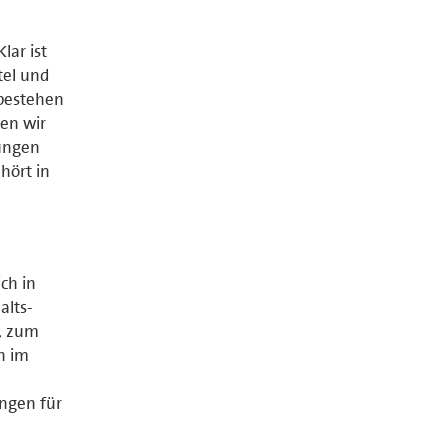
lar ist
tel und
 bestehen
en wir
rungen
hört in
ch in
alts-
e, zum
n im
ungen für