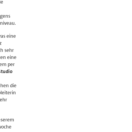
ie
igens
nniveau.
as eine
z
ch sehr
ten eine
uem per
Studio
ehen die
leiterin
sehr
unserem
woche