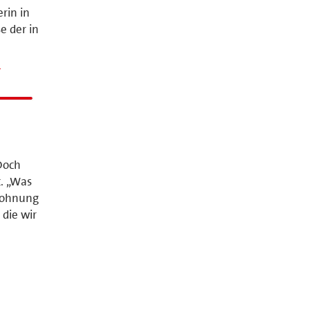
erin in
e der in
n
 Doch
t. „Was
tlohnung
 die wir