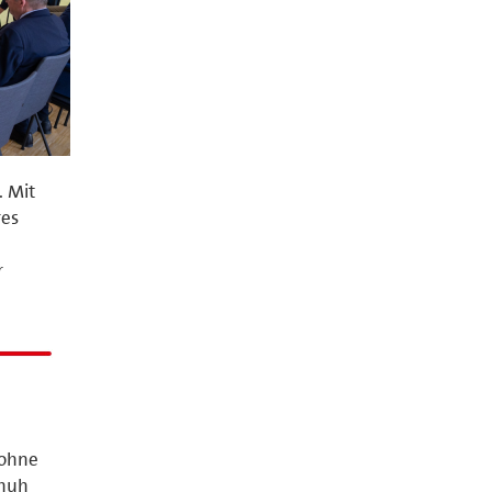
. Mit
res
r
 ohne
chuh