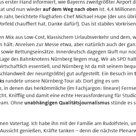
us erster Hand informiert, wie Bayerns zweitgrößter Airport d
hat und nun wieder
auf dem Weg nach oben
ist. 4,4 Millionen
m Jahr, berichtete Flughafen-Chef Michael Hupe (der uns übr
rfeld chauffiert hat. Danke dafür!). Das ist stabiles Vorkrise
en Mix aus Low-Cost, klassischem Urlaubsverkehr und dem, w
hält: Anreisen zur Messe etwa, aber natürlich auch der gan
r sowie Rettungseinsätze. Innerdeutsch dagegen läuft nur no
Lage des Bahnknotens Nürnberg liegen mag. Wir als SPD hal
rtschaftlich essentiell, und Nürnberg ist da mit seinem beq
schlandweit der neuntgrößte) gut aufgestellt. Ein Besuch im
ks
rundete unsere Nürnberg-Tour ab. Dort ging es um
n, in denen das herkömmliche (im Fachjargon: lineare) Ferns
ht. Knifflig und damit eine echte Herausforderung für Studio
 Team. Ohne
unabhängigen Qualitätsjournalismus
stünde es 
hönen Vatertag. Ich habe ihn mit der Familie am Rudolfstein, 
Aussicht genießen, Kräfte tanken – denn die nächste Plenar