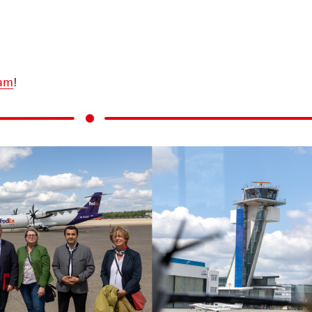
ram
!