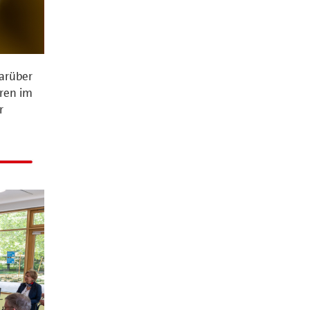
Darüber
eren im
r