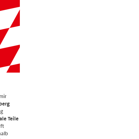
mir
berg
ug
ale Teile
ft
halb