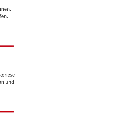
unen.
fen.
keriese
en und