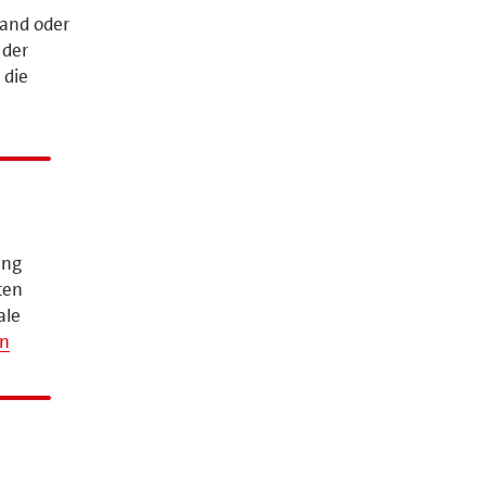
tand oder
 der
 die
ung
ten
ale
en