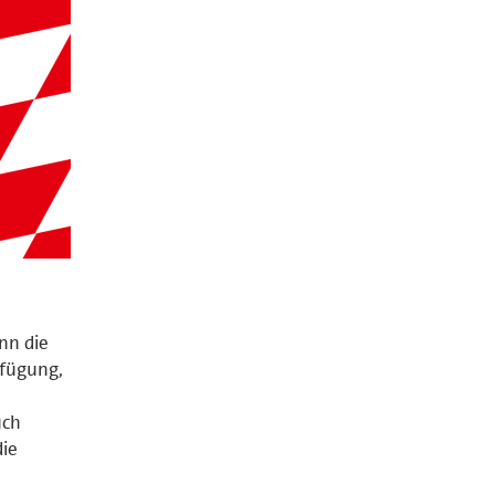
nn die
rfügung,
ch
die