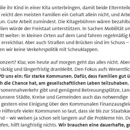
e ihr Kind in einer Kita unterbringen, damit beide Elternteil
icht den meisten Familien ein Gehalt allein nicht, und Arbei
tun. Gute Arbeit zumindest. Die Kitagebühren wären bezahlb
ien würde der Freistaat unterstützen. In Sachen Mobilität u
itt weiter: In kleinen Orten auf dem Land fahren regelmäßig
t erreichbar. Aber auch Straßen und Brücken sind im Schuss –
en wir keine Verkehrspolitik mit Scheuklappen.
zert? Klar, von heute auf morgen geht das alles nicht. Aber 
äckig und längerfristig dranbleibt. Den Fokus aufs Wesentli
PD uns ein: für starke Kommunen. Dafür, dass Familien gut ü
die Chance hat, am gesellschaftlichen Leben teilzuhaben.
ersonennahverkehr gibt und genügend Betreuungsplätze, Lan
 unsere Städte, Kreise und Gemeinden auch das notwendige
dass gestern eine Einigung über den Kommunalen Finanzausglei
 Hilferufe vieler Kommunen so laut, dass sie bis zur Staatska
– wir weisen ja schon seit langem auf die Probleme hin. D
n, hilft langfristig nichts.
Wir brauchen eine dauerhafte, g