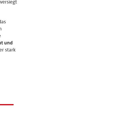
versiegt
das
n
e
ut und
r stark