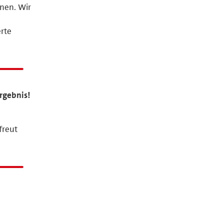
nnen. Wir
erte
rgebnis!
freut