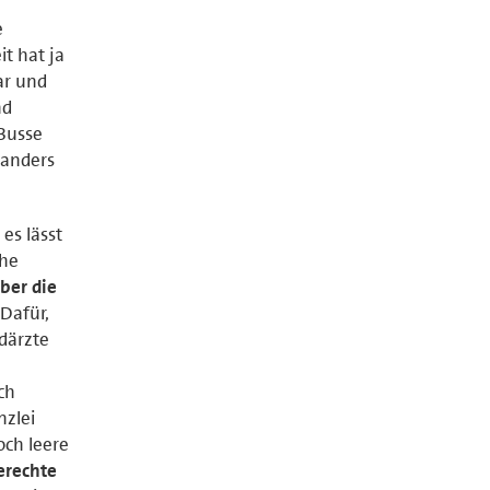
e
t hat ja
ar und
nd
 Busse
 anders
es lässt
che
ber die
Dafür,
därzte
ch
nzlei
och leere
erechte